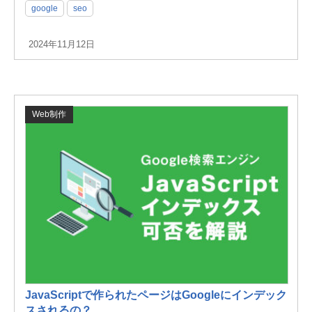
google
seo
2024年11月12日
Web制作
JavaScriptで作られたページはGoogleにインデック
スされるの？