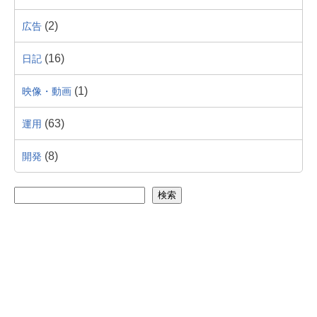
(2)
広告
(16)
日記
(1)
映像・動画
(63)
運用
(8)
開発
検索
よく読まれている記事
大幅に古いバージョンのWordPressを最新バー
ジョンに移行する方法と注意点
2023/09/26 に投稿された