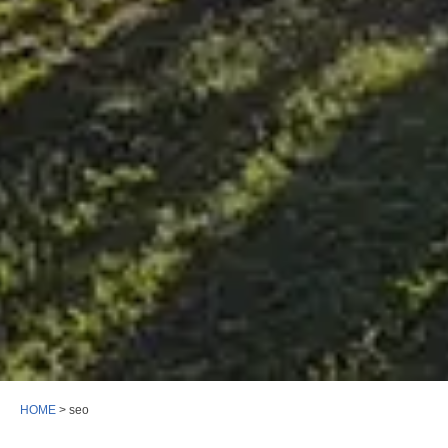
HOME
>
seo