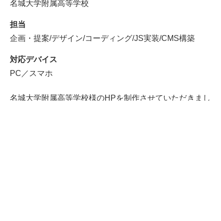
名城大学附属高等学校
担当
企画・提案/デザイン/コーディング/JS実装/CMS構築
対応デバイス
PC／スマホ
名城大学附属高等学校様のHPを制作させていただきまし
た。学校サイトも7割以上のユーザがスマホからのアク
セスになっているため、モバイルファーストのデザイン
を心がけスマホを利用するユーザーが最も快適…
詳細を見る