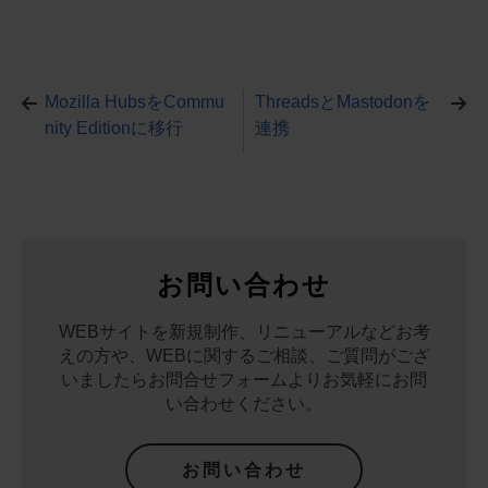
a
n
hr
u
nt
at
c
e
e
e
er
e
e
a
sk
e
n
Mozilla HubsをCommu
ThreadsとMastodonを
b
d
y
st
a
nity Editionに移行
連携
o
s
o
k
お問い合わせ
WEBサイトを新規制作、リニューアルなどお考
えの方や、WEBに関するご相談、
ご質問がござ
いましたらお問合せフォームよりお気軽にお問
い合わせください。
お問い合わせ