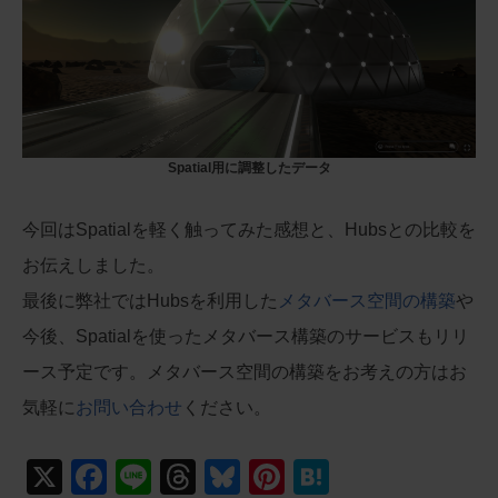
Spatial用に調整したデータ
今回はSpatialを軽く触ってみた感想と、Hubsとの比較を
お伝えしました。
最後に弊社ではHubsを利用した
メタバース空間の構築
や
今後、Spatialを使ったメタバース構築のサービスもリリ
ース予定です。メタバース空間の構築をお考えの方はお
気軽に
お問い合わせ
ください。
X
F
Li
T
Bl
Pi
H