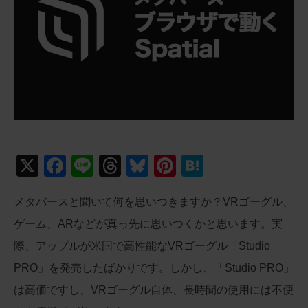
X
F
Li
T
Bl
Pi
H
a
n
hr
u
nt
at
メタバースと聞いて何を思いつきますか？VRゴーグル、
c
e
e
e
er
e
ゲーム、ARなどが真っ先に思いつくかと思います。実
e
a
sk
e
n
際、アップルが米国で高性能なVRゴーグル「Studio
b
d
y
st
a
PRO」を発売したばかりです。しかし、「Studio PRO」
o
s
は高価ですし、VRゴーグル自体、長時間の使用には不便
o