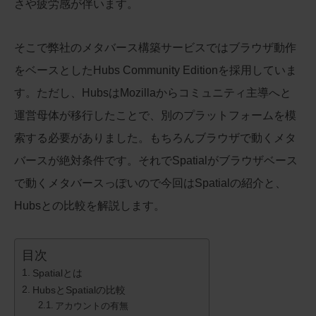
さや疲労感が伴います。
k
そこで弊社のメタバース構築サービスではブラウザ動作
をベースとしたHubs Community Editionを採用していま
す。ただし、HubsはMozillaからコミュニティ主導へと
運営母体が移行したことで、別のプラットフォームを模
索する必要がありました。もちろんブラウザで動くメタ
バースが絶対条件です。それでSpatialがブラウザベース
で動くメタバースっぽいので今回はSpatialの紹介と、
Hubsとの比較を解説します。
目次
Spatialとは
HubsとSpatialの比較
アカウントの有無