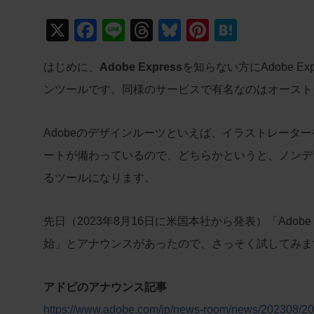
X
F
Li
T
Bl
Pi
H
a
n
hr
u
nt
at
はじめに、
Adobe Express
を知らない方にAdobe 
c
e
e
e
er
e
ンツールです。同様のサービスで有名なのはオースト
e
a
sk
e
n
b
d
y
st
a
Adobeのデザインルーツといえば、イラストレーターや
o
s
ートが備わっているので、どちらかというと、ノンデ
o
るツールになります。
k
先日（2023年8月16日に米国本社から発表）「Adobe F
始」とアナウンスがあったので、さっそく試してみま
アドビのアナウンス記事
https://www.adobe.com/jp/news-room/news/202308/202