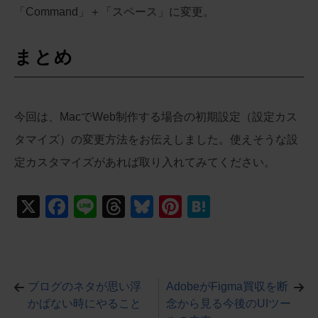
「Command」＋「スペース」に変更。
まとめ
今回は、MacでWeb制作する場合の初期設定（設定カス
タマイズ）の変更方法をお伝えしました。使えそうな設
定カスタマイズがあれば取り入れてみてください。
X
F
Li
T
Bl
Pi
H
a
n
hr
u
nt
at
c
e
e
e
er
e
e
a
sk
e
n
ブログのネタが思い浮
AdobeがFigma買収を断
b
d
y
st
a
かばない時にやること
念から見る今後のUIツー