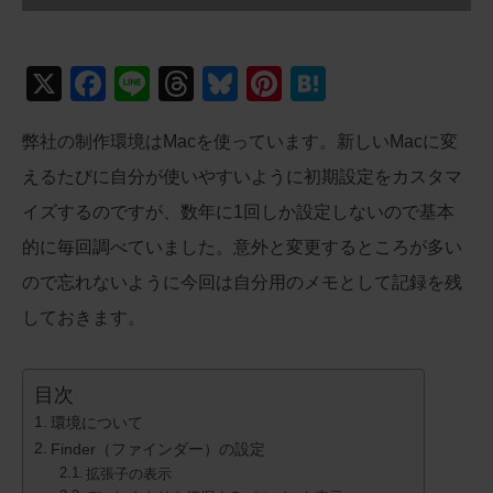
X
F
Li
T
Bl
Pi
H
a
n
hr
u
nt
at
弊社の制作環境はMacを使っています。新しいMacに変
c
e
e
e
er
e
えるたびに自分が使いやすいように初期設定をカスタマ
e
a
sk
e
n
イズするのですが、数年に1回しか設定しないので基本
b
d
y
st
a
的に毎回調べていました。意外と変更するところが多い
o
s
ので忘れないように今回は自分用のメモとして記録を残
o
しておきます。
k
目次
環境について
Finder（ファインダー）の設定
拡張子の表示